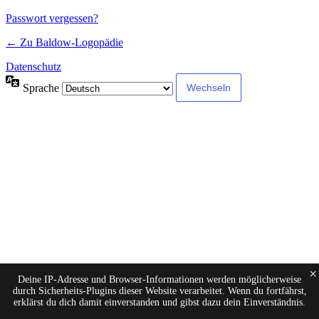
Alternative:
Passwort vergessen?
← Zu Baldow-Logopädie
Datenschutz
Sprache
×
Deine IP-Adresse und Browser-Informationen werden möglicherweise
durch Sicherheits-Plugins dieser Website verarbeitet. Wenn du fortfährst,
erklärst du dich damit einverstanden und gibst dazu dein Einverständnis.